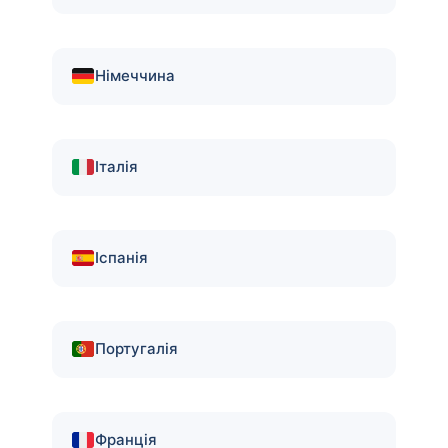
Німеччина
Італія
Іспанія
Португалія
Франція