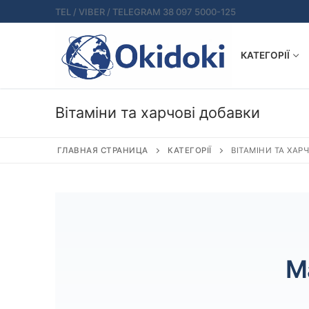
Перейти
TEL / VIBER / TELEGRAM 38 097 5000-125
к
содержимому
КАТЕГОРІЇ
Вітаміни та харчові добавки
ГЛАВНАЯ СТРАНИЦА
КАТЕГОРІЇ
ВІТАМІНИ ТА ХАР
М