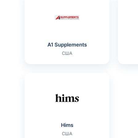
A1 Supplements
США
Hims
США