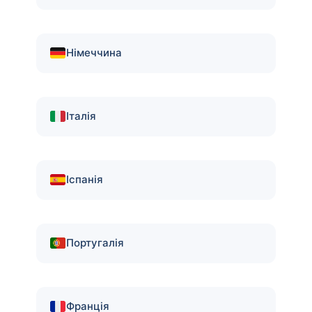
Німеччина
Італія
Іспанія
Португалія
Франція