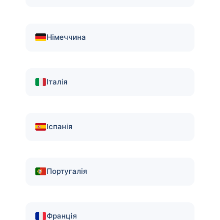
Німеччина
Італія
Іспанія
Португалія
Франція