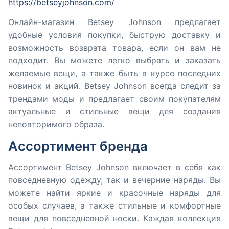
https://betseyjohnson.com/
Онлайн-магазин Betsey Johnson предлагает
удобные условия покупки, быструю доставку и
возможность возврата товара, если он вам не
подходит. Вы можете легко выбрать и заказать
желаемые вещи, а также быть в курсе последних
новинок и акций. Betsey Johnson всегда следит за
трендами моды и предлагает своим покупателям
актуальные и стильные вещи для создания
неповторимого образа.
Ассортимент бренда
Ассортимент Betsey Johnson включает в себя как
повседневную одежду, так и вечерние наряды. Вы
можете найти яркие и красочные наряды для
особых случаев, а также стильные и комфортные
вещи для повседневной носки. Каждая коллекция