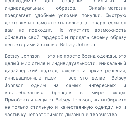
необходимое для создания стильных и
индивидуальных образов. Онлайн-магазин
предлагает удобные условия покупки, быструю
доставку и возможность возврата товара, если он
вам не подходит. Не упустите возможность
обновить свой гардероб и придать своему образу
неповторимый стиль с Betsey Johnson.
Betsey Johnson — это не просто бренд одежды, это
целый мир стиля и индивидуальности. Уникальный
дизайнерский подход, смелые и яркие решения,
инновационные идеи — все это делает Betsey
Johnson одним из самых интересных и
востребованных брендов в мире моды.
Приобретая вещи от Betsey Johnson, вы выбираете
не только стильную и качественную одежду, но и
частичку неповторимого дизайна и творчества.