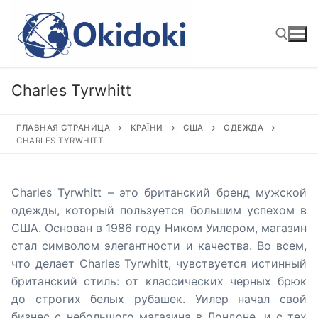
Перейти
к
содержимому
Charles Tyrwhitt
Найти:
ГЛАВНАЯ СТРАНИЦА
КРАЇНИ
США
ОДЕЖДА
CHARLES TYRWHITT
Charles Tyrwhitt – это британский бренд мужской
одежды, который пользуется большим успехом в
США. Основан в 1986 году Ником Уилером, магазин
стал символом элегантности и качества. Во всем,
что делает Charles Tyrwhitt, чувствуется истинный
британский стиль: от классических черных брюк
до строгих белых рубашек. Уилер начал свой
бизнес с небольшого магазина в Лондоне, и с тех