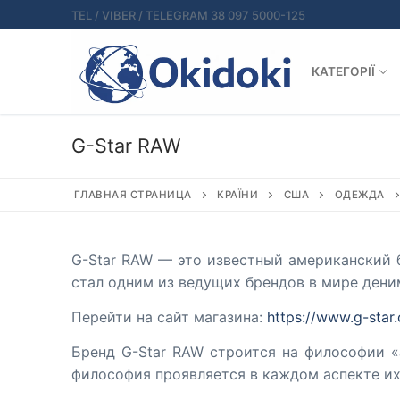
Перейти
TEL / VIBER / TELEGRAM 38 097 5000-125
к
содержимому
КАТЕГОРІЇ
G-Star RAW
ГЛАВНАЯ СТРАНИЦА
КРАЇНИ
США
ОДЕЖДА
G-Star RAW — это известный американский 
стал одним из ведущих брендов в мире дени
Перейти на сайт магазина:
https://www.g-star
Бренд G-Star RAW строится на философии «J
философия проявляется в каждом аспекте их