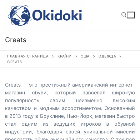
Перейти
к
содержимому
Greats
Найти:
ГЛАВНАЯ СТРАНИЦА
КРАЇНИ
США
ОДЕЖДА
GREATS
Greats — это престижный американский интернет-
магазин обуви, который завоевал широкую
популярность своим неизменно высоким
качеством и модным ассортиментом. Основанный
в 2013 году в Бруклине, Нью-Йорк, магазин быстро
стал одним из ведущих игроков в обувной
индустрии, благодаря своей уникальной миссии
предлагать обувь высочайшего качества. С тех пор