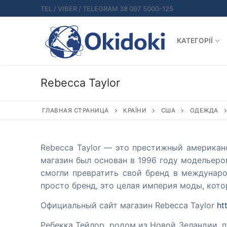
Перейти
TEL / VIBER / TELEGRAM 38 097 5000-125
к
содержимому
КАТЕГОРІЇ
Rebecca Taylor
ГЛАВНАЯ СТРАНИЦА
КРАЇНИ
США
ОДЕЖДА
Rebecca Taylor — это престижный американ
магазин был основан в 1996 году модельеро
смогли превратить свой бренд в междунаро
просто бренд, это целая империя моды, кот
Официальный сайт магазин Rebecca Taylor
ht
Ребекка Тейлор, родом из Новой Зеландии, 