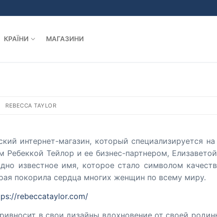
КРАЇНИ
МАГАЗИНИ
REBECCA TAYLOR
ский интернет-магазин, который специализируется н
м Ребеккой Тейлор и ее бизнес-партнером, Елизаветой 
дно известное имя, которое стало символом качества
орая покорила сердца многих женщин по всему миру.
tps://rebeccataylor.com/
привносит в свои дизайны вдохновение от своей родин