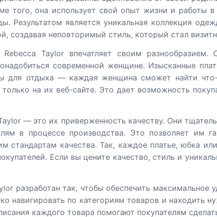
ме того, она использует свой опыт жизни и работы в
ы. Результатом является уникальная коллекция одежд
й, создавая неповторимый стиль, который стал визитн
е Rebecca Taylor впечатляет своим разнообразием.
понадобиться современной женщине. Изысканные плат
ы для отдыха — каждая женщина сможет найти что-
только на их веб-сайте. Это дает возможность поку
Taylor — это их приверженность качеству. Они тщател
лям в процессе производства. Это позволяет им га
м стандартам качества. Так, каждое платье, юбка или
купателей. Если вы цените качество, стиль и уникальн
ylor разработан так, чтобы обеспечить максимальное 
гко навигировать по категориям товаров и находить 
описания каждого товара помогают покупателям сделат