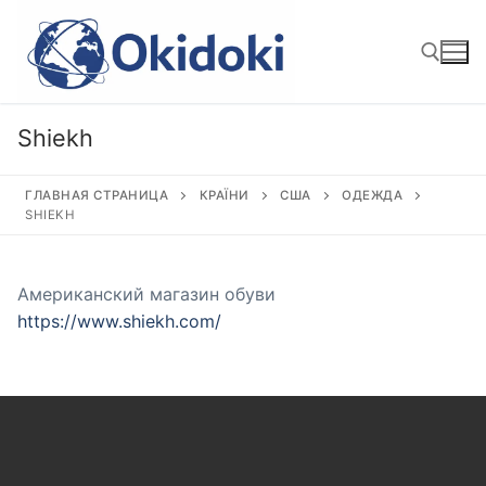
Перейти
к
содержимому
Shiekh
Найти:
ГЛАВНАЯ СТРАНИЦА
КРАЇНИ
США
ОДЕЖДА
SHIEKH
Американский магазин обуви
https://www.shiekh.com/