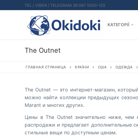
Перейти
TEL / VIBER / TELEGRAM 38 097 5000-125
к
содержимому
КАТЕГОРІЇ
The Outnet
ГЛАВНАЯ СТРАНИЦА
КРАЇНИ
США
ОДЕЖДА
The Outnet — это интернет-магазин, котор
можно найти коллекции предыдущих сезонов 
Marant и многих других.
Цены в The Outnet значительно ниже, чем 
распродажи и предлагает дополнительные ск
стильные вещи по доступным ценам.