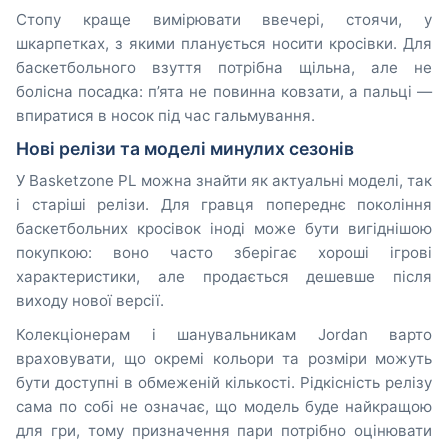
Стопу краще вимірювати ввечері, стоячи, у
шкарпетках, з якими планується носити кросівки. Для
баскетбольного взуття потрібна щільна, але не
болісна посадка: п’ята не повинна ковзати, а пальці —
впиратися в носок під час гальмування.
Нові релізи та моделі минулих сезонів
У Basketzone PL можна знайти як актуальні моделі, так
і старіші релізи. Для гравця попереднє покоління
баскетбольних кросівок іноді може бути вигіднішою
покупкою: воно часто зберігає хороші ігрові
характеристики, але продається дешевше після
виходу нової версії.
Колекціонерам і шанувальникам Jordan варто
враховувати, що окремі кольори та розміри можуть
бути доступні в обмеженій кількості. Рідкісність релізу
сама по собі не означає, що модель буде найкращою
для гри, тому призначення пари потрібно оцінювати