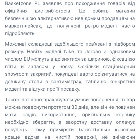
Basketzone PL заявляє про походження товарів від
офіційних дистриб’юторів. Це робить магазин
безпечнішою альтернативою невідомим продавцям на
маркетплейсах, де популярні ретро-моделі часто
підробляють.
Можливі складнощі здебільшого пов’язані з підбором
розміру. Навіть моделі Nike та Jordan з однаковим
числом EU можуть відрізнятися за шириною, фіксацією
п’яти й запасом у носку. Оскільки стаціонарний
showroom закритий, покупцеві варто орієнтуватися на
довжину стопи в сантиметрах, таблицю конкретної
моделі та відгуки про її посадку.
Також потрібно враховувати умови повернення: товар
можна повернути протягом 30 днів, але він не повинен
мати слідів використання, оригінальну коробку
необхідно зберегти, а зворотну доставку оплачує
покупець. Тому приміряти баскетбольні кросівки
краще вдома на чистій поверхні, не знімаючи