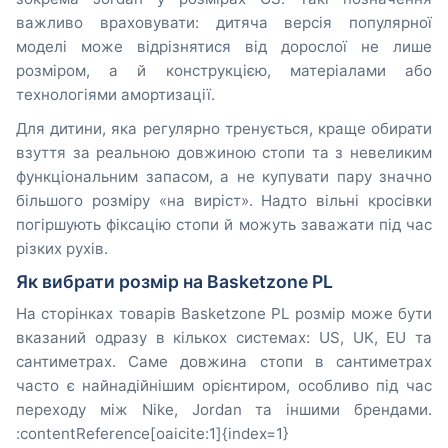
важливо враховувати: дитяча версія популярної
моделі може відрізнятися від дорослої не лише
розміром, а й конструкцією, матеріалами або
технологіями амортизації.
Для дитини, яка регулярно тренується, краще обирати
взуття за реальною довжиною стопи та з невеликим
функціональним запасом, а не купувати пару значно
більшого розміру «на виріст». Надто вільні кросівки
погіршують фіксацію стопи й можуть заважати під час
різких рухів.
Як вибрати розмір на Basketzone PL
На сторінках товарів Basketzone PL розмір може бути
вказаний одразу в кількох системах: US, UK, EU та
сантиметрах. Саме довжина стопи в сантиметрах
часто є найнадійнішим орієнтиром, особливо під час
переходу між Nike, Jordan та іншими брендами.
:contentReference[oaicite:1]{index=1}