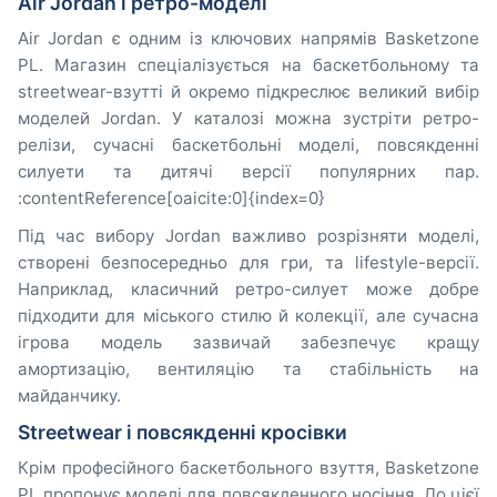
Air Jordan і ретро-моделі
Air Jordan є одним із ключових напрямів Basketzone
PL. Магазин спеціалізується на баскетбольному та
streetwear-взутті й окремо підкреслює великий вибір
моделей Jordan. У каталозі можна зустріти ретро-
релізи, сучасні баскетбольні моделі, повсякденні
силуети та дитячі версії популярних пар.
:contentReference[oaicite:0]{index=0}
Під час вибору Jordan важливо розрізняти моделі,
створені безпосередньо для гри, та lifestyle-версії.
Наприклад, класичний ретро-силует може добре
підходити для міського стилю й колекції, але сучасна
ігрова модель зазвичай забезпечує кращу
амортизацію, вентиляцію та стабільність на
майданчику.
Streetwear і повсякденні кросівки
Крім професійного баскетбольного взуття, Basketzone
PL пропонує моделі для повсякденного носіння. До цієї