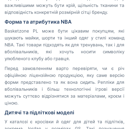
важливішими можуть бути крій, щільність тканини та
відповідність конкретній розмірній сітці бренду.
Форма та атрибутика NBA
Basketzone PL може бути цікавим покупцям, які
шукають майки, шорти та інший одяг у стилі команд
NBA. Такі товари підходять як для тренувань, так і для
вболівальників, які хочуть носити символіку
улюбленого клубу або гравця.
Перед замовленням варто перевіряти, чи є річ
офіційною ліцензійною продукцією, яку саме версію
форми представлено та як вона сидить. Репліки для
вболівальників і більш технологічні ігрові версії
можуть суттєво відрізнятися за матеріалами, кроєм і
ціною.
Дитячі та підліткові моделі
У каталозі є кросівки й одяг для дітей та підлітків,
зокрема Jordan у розмірах GS. Такі позначення