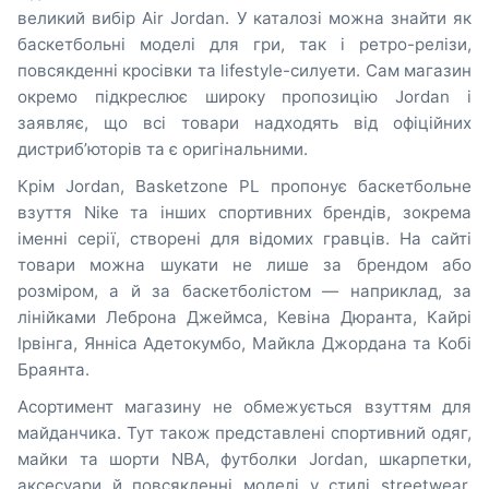
великий вибір Air Jordan. У каталозі можна знайти як
баскетбольні моделі для гри, так і ретро-релізи,
повсякденні кросівки та lifestyle-силуети. Сам магазин
окремо підкреслює широку пропозицію Jordan і
заявляє, що всі товари надходять від офіційних
дистриб’юторів та є оригінальними.
Крім Jordan, Basketzone PL пропонує баскетбольне
взуття Nike та інших спортивних брендів, зокрема
іменні серії, створені для відомих гравців. На сайті
товари можна шукати не лише за брендом або
розміром, а й за баскетболістом — наприклад, за
лінійками Леброна Джеймса, Кевіна Дюранта, Кайрі
Ірвінга, Янніса Адетокумбо, Майкла Джордана та Кобі
Браянта.
Асортимент магазину не обмежується взуттям для
майданчика. Тут також представлені спортивний одяг,
майки та шорти NBA, футболки Jordan, шкарпетки,
аксесуари й повсякденні моделі у стилі streetwear.