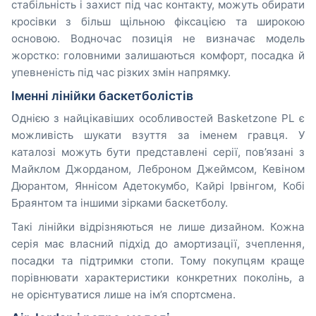
стабільність і захист під час контакту, можуть обирати
кросівки з більш щільною фіксацією та широкою
основою. Водночас позиція не визначає модель
жорстко: головними залишаються комфорт, посадка й
упевненість під час різких змін напрямку.
Іменні лінійки баскетболістів
Однією з найцікавіших особливостей Basketzone PL є
можливість шукати взуття за іменем гравця. У
каталозі можуть бути представлені серії, пов’язані з
Майклом Джорданом, Леброном Джеймсом, Кевіном
Дюрантом, Яннісом Адетокумбо, Кайрі Ірвінгом, Кобі
Браянтом та іншими зірками баскетболу.
Такі лінійки відрізняються не лише дизайном. Кожна
серія має власний підхід до амортизації, зчеплення,
посадки та підтримки стопи. Тому покупцям краще
порівнювати характеристики конкретних поколінь, а
не орієнтуватися лише на ім’я спортсмена.